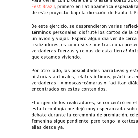
Para cerrar con broche de oro este insólito 2020
Fest Brazil
, primero en Latinoamérica especializ
de este proyecto, bajo la dirección de Paulo T.
De este ejercicio, se desprendieron varias refl
términos personales, disfruté los cortos de la 
un avión y viajar. Espero algún día ver de cerc
realizadores; es como si se mostrara una presenc
verdaderas fuerzas y reinas de esta tierra! Ant
que estamos viviendo.
Por otro lado, las posibilidades narrativas y es
historias autorales, relatos íntimos, prácticas e
verdaderas « moscas-cámaras » facilitan diálog
encontrados en estos contenidos.
El origen de los realizadores, se concentró en e
esta tecnología me dejó muy esperanzada sobre
debate durante la ceremonia de premiación, celeb
femenina sigue pendiente, pero tengo la certeza
ellas desde ya.