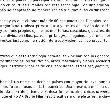
, tuve el placer de participar como jurado de un festival que h
ado en películas filmadas con esta tecnología. Con una edició
 Pinto se adaptaron de manera rápida y audaz a las circunstanc
exiones y es que visionar más de 60 cortometrajes filmados con
categoría naturaleza, puesto que a ya cerca de un año de conf
a y con mis propios ojos esas montañas, cascadas, glaciares, d
ia divina en ellos, parecen gritar: ¡Aquí seguimos, por mileni
e estas imágenes, la noción de preservación, se hizo presente.
téticas que esta tecnología permite, se vinculan con los géner
xperimentales, terror, ficción, artes marciales y planos secuen
os interdisciplinarios de ensueño: danza, street art,
parcour
,
l hemisferio norte, es decir en países con mayor riqueza, aunqu
 sus futuros usos en Latinoamérica. Una presencia mínima de
rada el 27 de diciembre. El desafío de incluir a chicas
droner
 que el NO AR Drone Film Fest Brazil será una plataforma clave