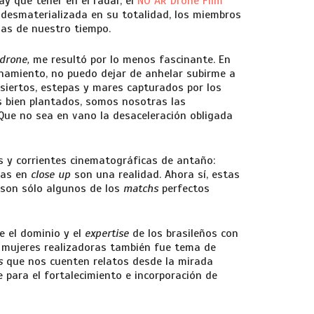
ay que tener en el radar, el
NO AR Drone Film
n desmaterializada en su totalidad, los miembros
ias de nuestro tiempo.
drone,
me resultó por lo menos fascinante. En
inamiento, no puedo dejar de anhelar subirme a
esiertos, estepas y mares capturados por los
os bien plantados, somos nosotras las
 Que no sea en vano la desaceleración obligada
os y corrientes cinematográficas de antaño:
cias en
close up
son una realidad. Ahora sí, estas
 son sólo algunos de los
matchs
perfectos
e el dominio y el
expertise
de los brasileños con
 mujeres realizadoras también fue tema de
as
que nos cuenten relatos desde la mirada
 para el fortalecimiento e incorporación de